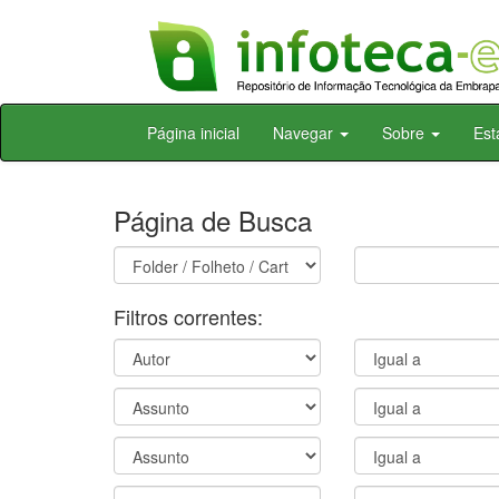
Skip
Página inicial
Navegar
Sobre
Est
navigation
Página de Busca
Filtros correntes: