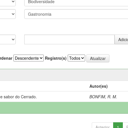
rdenar
Registro(s)
Autor(es)
 e sabor do Cerrado.
BONFIM, R. M.
Anterior
1