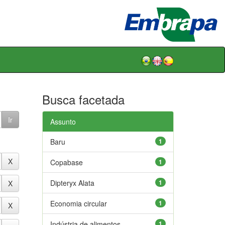
Busca facetada
Assunto
Baru
1
Copabase
1
Dipteryx Alata
1
Economia circular
1
Indústria de alimentos
1