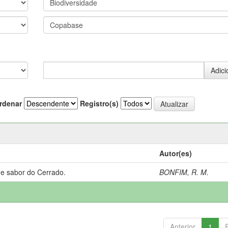
rdenar
Registro(s)
Autor(es)
 e sabor do Cerrado.
BONFIM, R. M.
Anterior
1