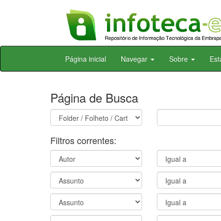
Skip
Página inicial
Navegar
Sobre
Est
navigation
Página de Busca
Filtros correntes: