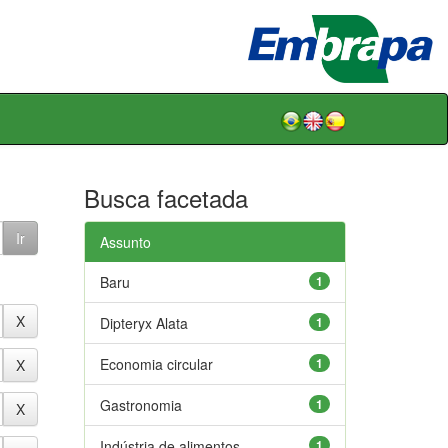
Busca facetada
Assunto
Baru
1
Dipteryx Alata
1
Economia circular
1
Gastronomia
1
Indústria de alimentos
1