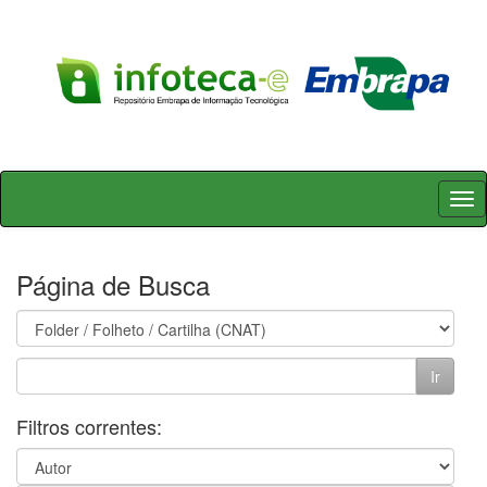
Skip
navigation
Página de Busca
Filtros correntes: