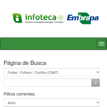
Skip
navigation
Página de Busca
Filtros correntes: