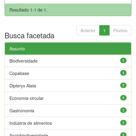
Resultado 1-1 de 1.
Anterior
1
Póximo
Busca facetada
Assunto
Biodiversidade
1
Copabase
1
Dipteryx Alata
1
Economia circular
1
Gastronomia
1
Indústria de alimentos
1
Sociobiodiversidade
1