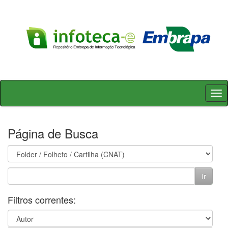
Skip
navigation
Página de Busca
Filtros correntes: