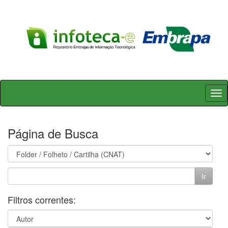
Skip
navigation
Página de Busca
Filtros correntes: