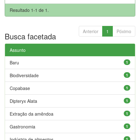
Resultado 1-1 de 1.
Anterior
1
Póximo
Busca facetada
Assunto
Baru
1
Biodiversidade
1
Copabase
1
Dipteryx Alata
1
Extração da amêndoa
1
Gastronomia
1
Indústria de alimentos
1