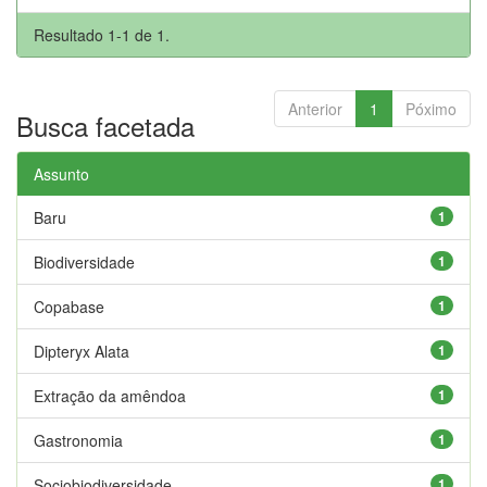
Resultado 1-1 de 1.
Anterior
1
Póximo
Busca facetada
Assunto
Baru
1
Biodiversidade
1
Copabase
1
Dipteryx Alata
1
Extração da amêndoa
1
Gastronomia
1
Sociobiodiversidade
1