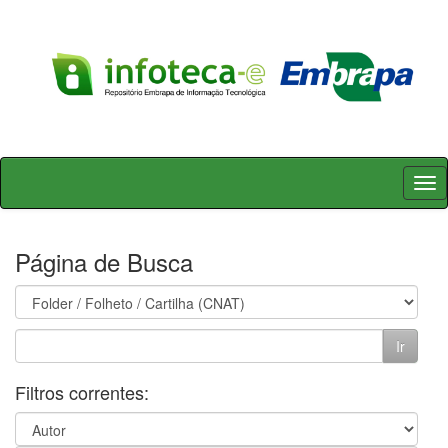
Skip
navigation
Página de Busca
Filtros correntes: