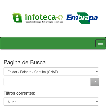
Skip
navigation
Página de Busca
Filtros correntes: