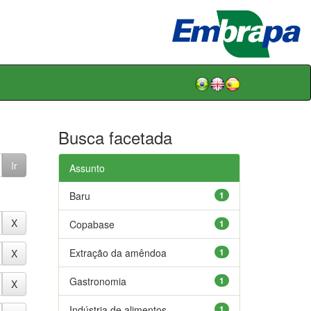
Busca facetada
Assunto
Baru
1
Copabase
1
Extração da amêndoa
1
Gastronomia
1
Indústria de alimentos
1