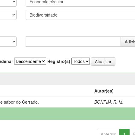
rdenar
Registro(s)
Autor(es)
 e sabor do Cerrado.
BONFIM, R. M.
Anterior
1