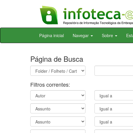
Skip
Página inicial
Navegar
Sobre
Est
navigation
Página de Busca
Filtros correntes: