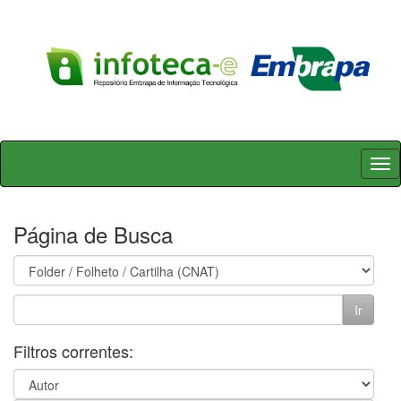
Skip
navigation
Página de Busca
Filtros correntes: