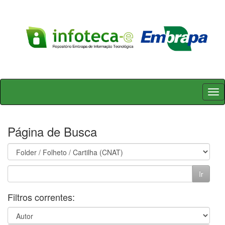
Skip
navigation
Página de Busca
Filtros correntes: