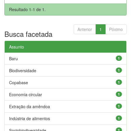
Resultado 1-1 de 1.
Anterior
1
Póximo
Busca facetada
Assunto
Baru
1
Biodiversidade
1
Copabase
1
Economia circular
1
Extração da amêndoa
1
Indústria de alimentos
1
Sociobiodiversidade
1