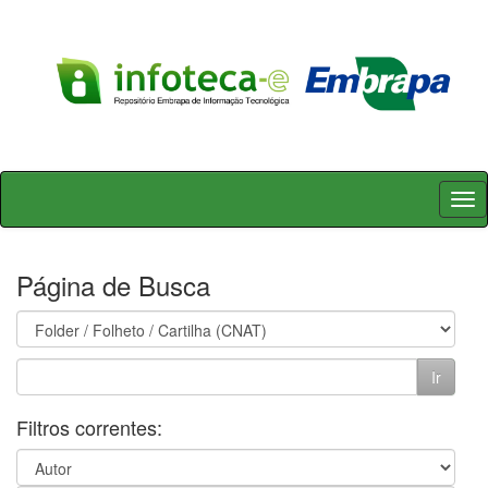
Skip
navigation
Página de Busca
Filtros correntes: