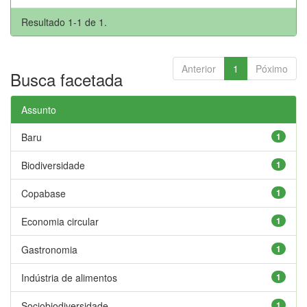
Resultado 1-1 de 1.
Anterior
1
Póximo
Busca facetada
Assunto
Baru
1
Biodiversidade
1
Copabase
1
Economia circular
1
Gastronomia
1
Indústria de alimentos
1
Sociobiodiversidade
1