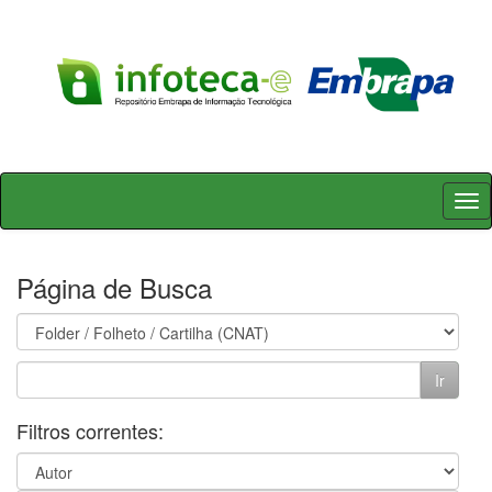
Skip
navigation
Página de Busca
Filtros correntes: