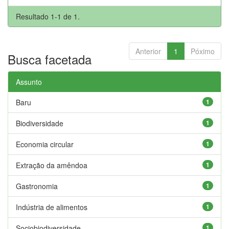
Resultado 1-1 de 1.
Anterior
1
Póximo
Busca facetada
Assunto
Baru
1
Biodiversidade
1
Economia circular
1
Extração da amêndoa
1
Gastronomia
1
Indústria de alimentos
1
Sociobiodiversidade
1