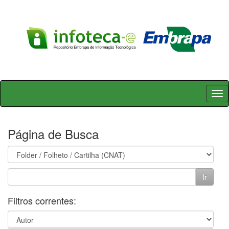
Skip
navigation
Página de Busca
Filtros correntes: