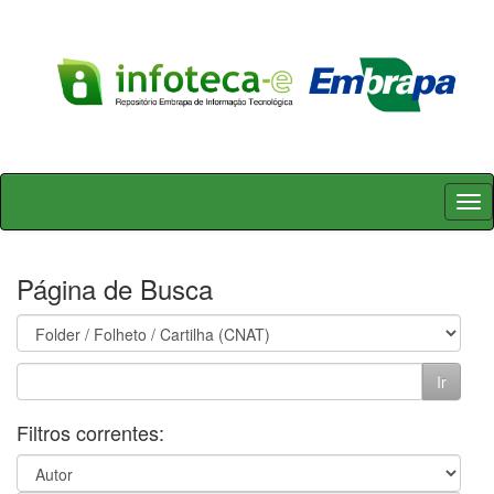
Skip
navigation
Página de Busca
Filtros correntes: