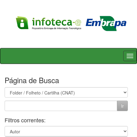
Skip
navigation
Página de Busca
Filtros correntes: