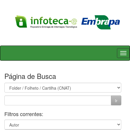
Skip
navigation
Página de Busca
Filtros correntes: