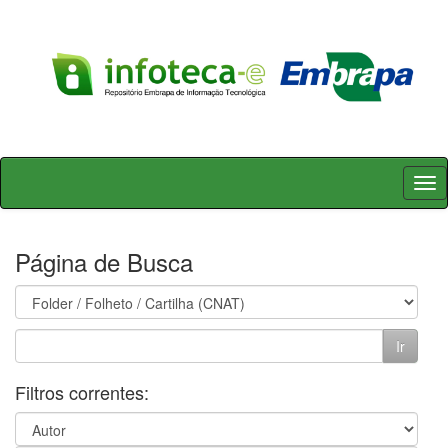
Skip
navigation
Página de Busca
Filtros correntes: