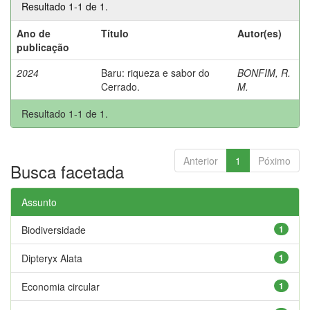
Resultado 1-1 de 1.
Ano de
Título
Autor(es)
publicação
2024
Baru: riqueza e sabor do
BONFIM, R.
Cerrado.
M.
Resultado 1-1 de 1.
Anterior
1
Póximo
Busca facetada
Assunto
Biodiversidade
1
Dipteryx Alata
1
Economia circular
1