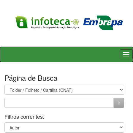
Skip
navigation
Página de Busca
Filtros correntes: