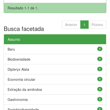
Resultado 1-1 de 1.
Anterior
1
Póximo
Busca facetada
Assunto
Baru
1
Biodiversidade
1
Dipteryx Alata
1
Economia circular
1
Extração da amêndoa
1
Gastronomia
1
Sociobiodiversidade
1