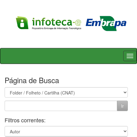
Skip
navigation
Página de Busca
Filtros correntes: