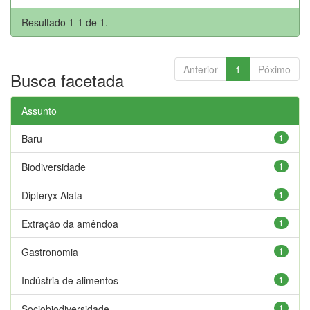
Resultado 1-1 de 1.
Anterior
1
Póximo
Busca facetada
Assunto
Baru
1
Biodiversidade
1
Dipteryx Alata
1
Extração da amêndoa
1
Gastronomia
1
Indústria de alimentos
1
Sociobiodiversidade
1