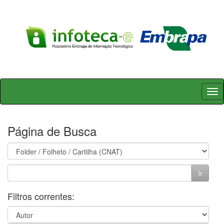
Skip
navigation
Página de Busca
Filtros correntes: