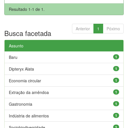
Resultado 1-1 de 1.
Anterior
1
Póximo
Busca facetada
Assunto
Baru
1
Dipteryx Alata
1
Economia circular
1
Extração da amêndoa
1
Gastronomia
1
Indústria de alimentos
1
Sociobiodiversidade
1