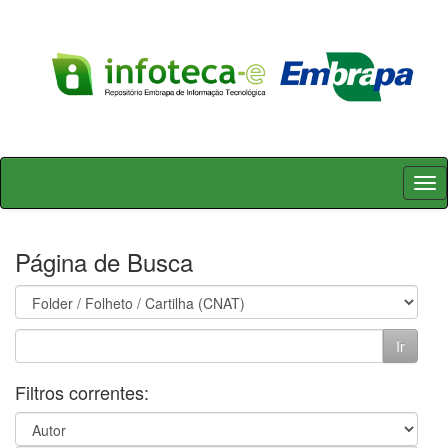
Skip
navigation
Página de Busca
Filtros correntes: