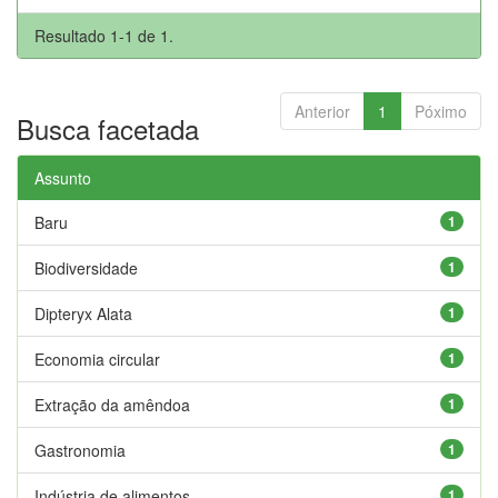
Resultado 1-1 de 1.
Anterior
1
Póximo
Busca facetada
Assunto
Baru
1
Biodiversidade
1
Dipteryx Alata
1
Economia circular
1
Extração da amêndoa
1
Gastronomia
1
Indústria de alimentos
1