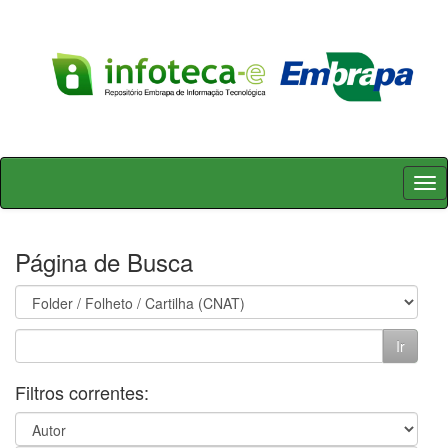
Skip
navigation
Página de Busca
Filtros correntes: