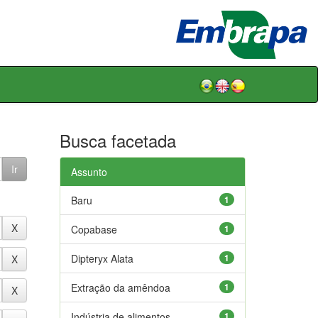
Busca facetada
Assunto
Baru
1
Copabase
1
Dipteryx Alata
1
Extração da amêndoa
1
Indústria de alimentos
1