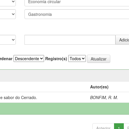
rdenar
Registro(s)
Autor(es)
 e sabor do Cerrado.
BONFIM, R. M.
Anterior
1