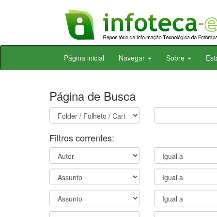
Skip
Página inicial
Navegar
Sobre
Est
navigation
Página de Busca
Filtros correntes: