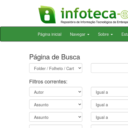
Skip
Página inicial
Navegar
Sobre
Est
navigation
Página de Busca
Filtros correntes: