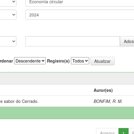
rdenar
Registro(s)
Autor(es)
 e sabor do Cerrado.
BONFIM, R. M.
Anterior
1