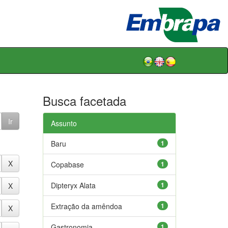
Busca facetada
Assunto
Baru
1
Copabase
1
Dipteryx Alata
1
Extração da amêndoa
1
Gastronomia
1