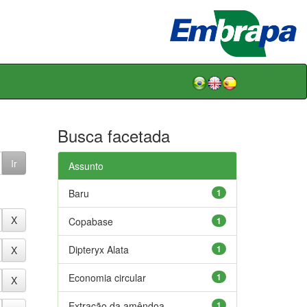
Busca facetada
Assunto
Baru
1
Copabase
1
Dipteryx Alata
1
Economia circular
1
Extração da amêndoa
1