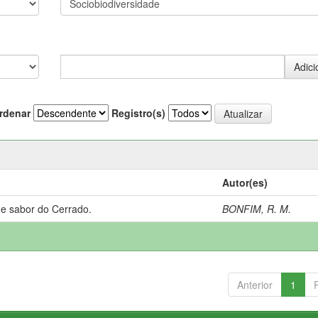
rdenar
Registro(s)
Autor(es)
 e sabor do Cerrado.
BONFIM, R. M.
Anterior
1