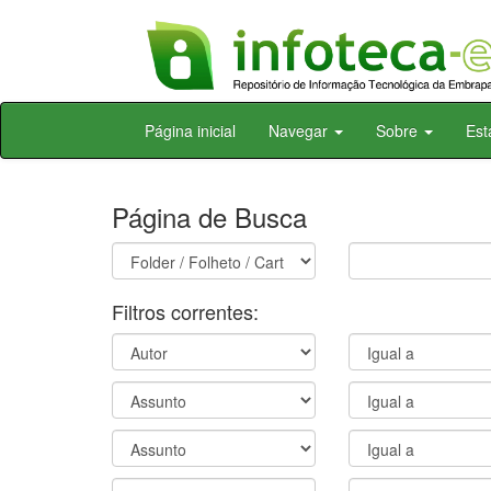
Skip
Página inicial
Navegar
Sobre
Est
navigation
Página de Busca
Filtros correntes: