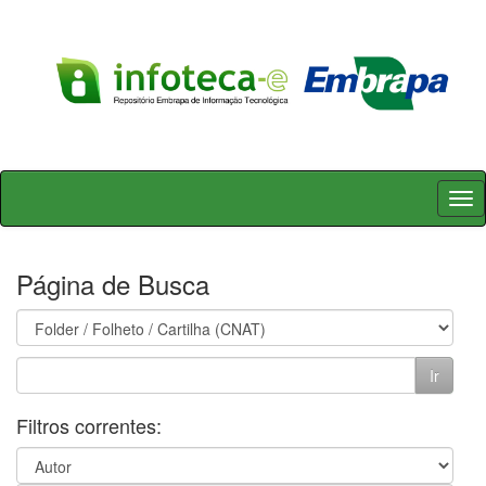
Skip
navigation
Página de Busca
Filtros correntes: