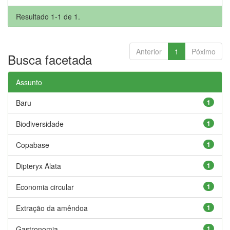
Resultado 1-1 de 1.
Anterior
1
Póximo
Busca facetada
Assunto
Baru
1
Biodiversidade
1
Copabase
1
Dipteryx Alata
1
Economia circular
1
Extração da amêndoa
1
Gastronomia
1