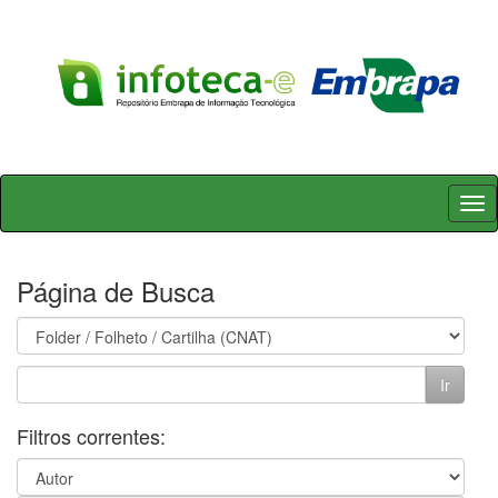
Skip
navigation
Página de Busca
Filtros correntes: