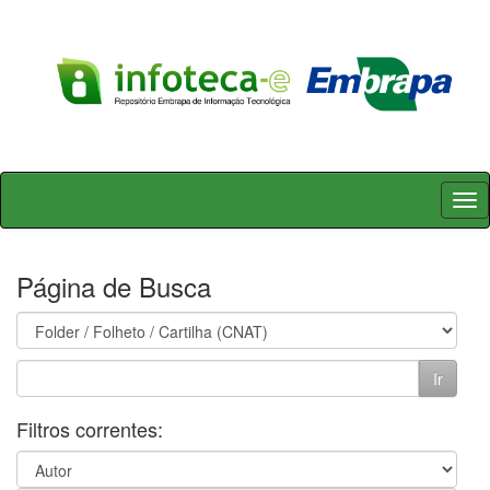
Skip
navigation
Página de Busca
Filtros correntes: