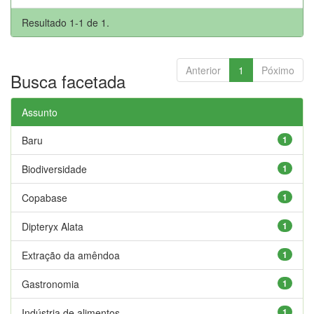
Resultado 1-1 de 1.
Anterior
1
Póximo
Busca facetada
Assunto
Baru
1
Biodiversidade
1
Copabase
1
Dipteryx Alata
1
Extração da amêndoa
1
Gastronomia
1
Indústria de alimentos
1