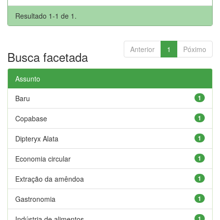
Resultado 1-1 de 1.
Anterior
1
Póximo
Busca facetada
Assunto
Baru
1
Copabase
1
Dipteryx Alata
1
Economia circular
1
Extração da amêndoa
1
Gastronomia
1
Indústria de alimentos
1