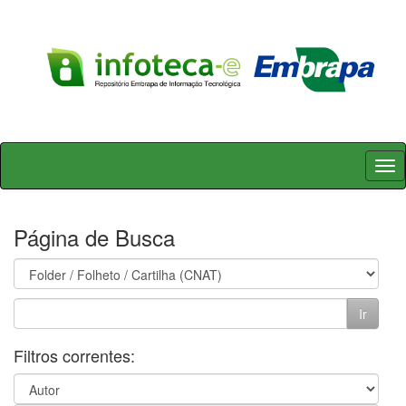
Skip
navigation
Página de Busca
Filtros correntes: