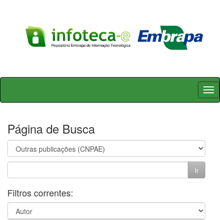
Skip
navigation
Página de Busca
Filtros correntes: