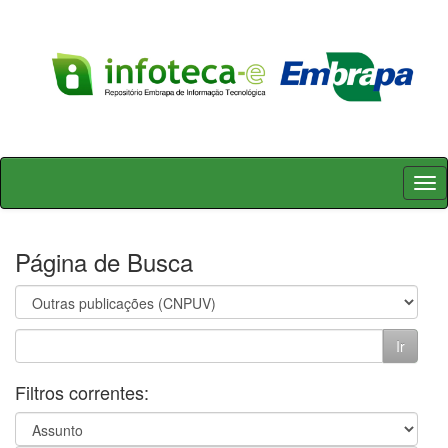
Skip
navigation
Página de Busca
Filtros correntes: