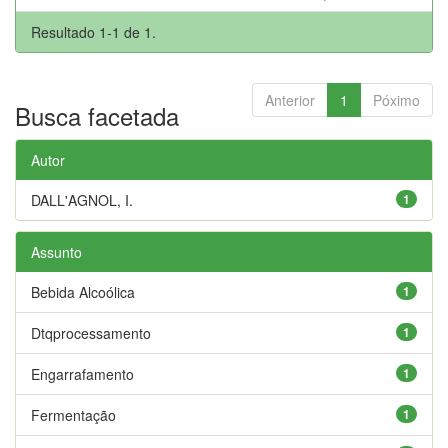
Resultado 1-1 de 1.
Anterior
1
Póximo
Busca facetada
Autor
DALL'AGNOL, I.
1
Assunto
Bebida Alcoólica
1
Dtqprocessamento
1
Engarrafamento
1
Fermentação
1