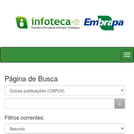
Skip
navigation
Página de Busca
Filtros correntes: