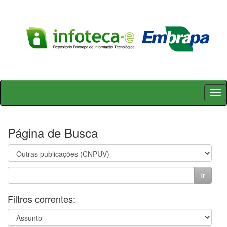
Skip
navigation
Página de Busca
Filtros correntes: