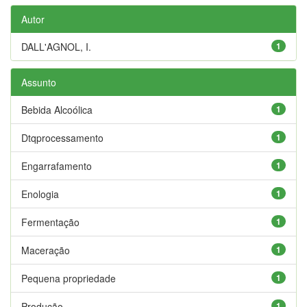
Autor
DALL'AGNOL, I.
1
Assunto
Bebida Alcoólica
1
Dtqprocessamento
1
Engarrafamento
1
Enologia
1
Fermentação
1
Maceração
1
Pequena propriedade
1
Produção
1