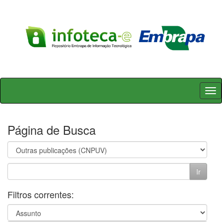
Skip
navigation
Página de Busca
Filtros correntes: