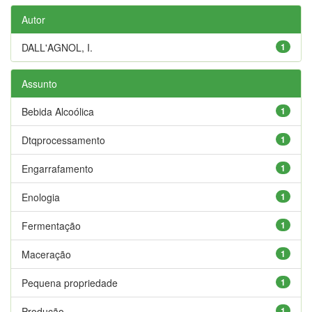
Autor
DALL'AGNOL, I.
1
Assunto
Bebida Alcoólica
1
Dtqprocessamento
1
Engarrafamento
1
Enologia
1
Fermentação
1
Maceração
1
Pequena propriedade
1
Produção
1