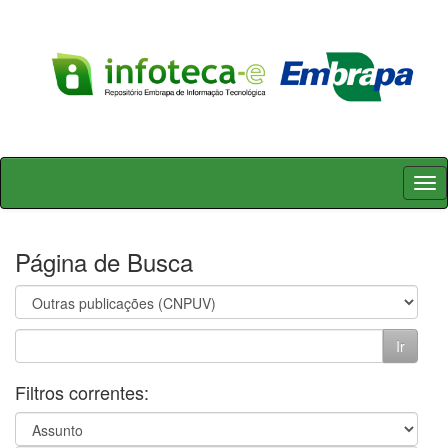
Skip
navigation
Página de Busca
Filtros correntes: