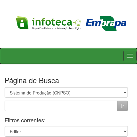
Skip
navigation
Página de Busca
Filtros correntes: