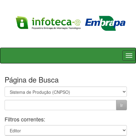
Skip
navigation
Página de Busca
Filtros correntes: