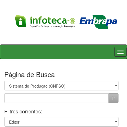
Skip
navigation
Página de Busca
Filtros correntes: