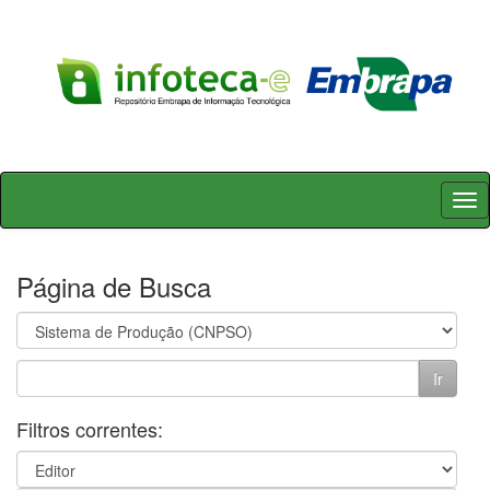
Skip
navigation
Página de Busca
Filtros correntes: