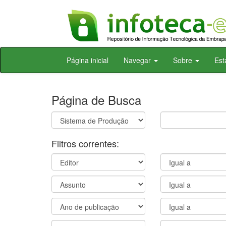
Skip
Página inicial
Navegar
Sobre
Est
navigation
Página de Busca
Filtros correntes: