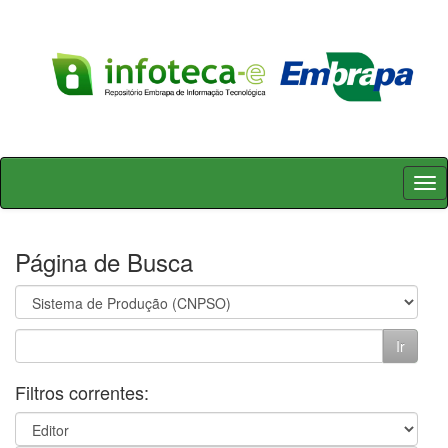
Skip
navigation
Página de Busca
Filtros correntes: