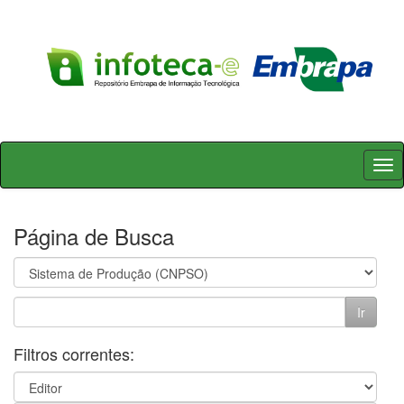
Skip
navigation
Página de Busca
Filtros correntes: