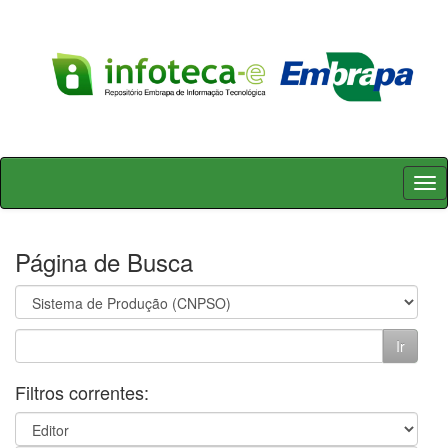
Skip
navigation
Página de Busca
Filtros correntes: