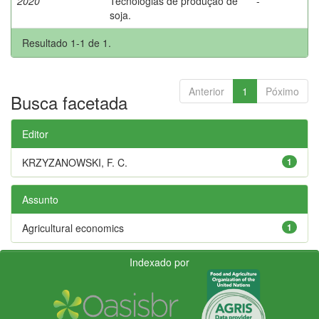
2020
Tecnologias de produção de
-
soja.
Resultado 1-1 de 1.
Anterior
1
Póximo
Busca facetada
Editor
KRZYZANOWSKI, F. C.
1
Assunto
Agricultural economics
1
Indexado por