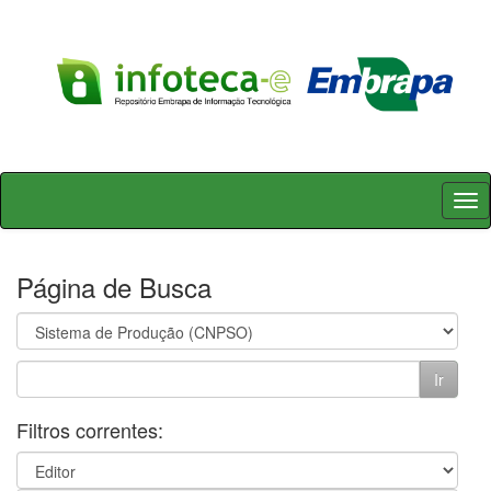
Skip
navigation
Página de Busca
Filtros correntes: