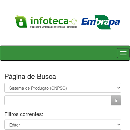
Skip
navigation
Página de Busca
Filtros correntes: