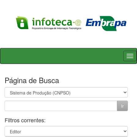
Skip
navigation
Página de Busca
Filtros correntes: