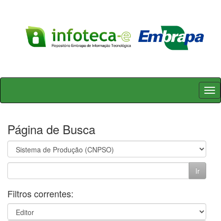
Skip
navigation
Página de Busca
Filtros correntes: