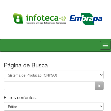
Skip
navigation
Página de Busca
Filtros correntes: