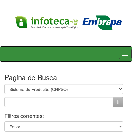
Skip
navigation
Página de Busca
Filtros correntes: